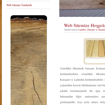
Web Sitemiz Yenilendi.
Web Sitemize Hoşgeld
Atanlar kereste
Lambiri ,Döşeme ve İnşaatlı
Genellikle ülkemizde Sarıçam, Kızılç
üretilmektedirler. Genellikle ülkem
Karaçam ve Ladinden üretilmektedirler. B
çoğunlukla kereste fabrikalarının özel bi
şekilde kurulmuşlardır. Bu ağaç m
bakımından diğer malzemelere na
görünüşlüdür. Isıyı izole etmesi dola