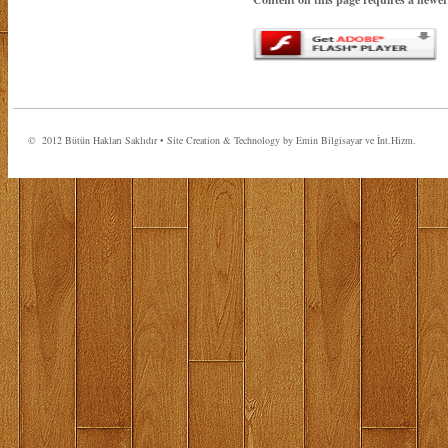
© 2012 Bütün Hakları Saklıdır • Site Creation & Technology by Emin Bilgisayar ve İnt.Hizm.