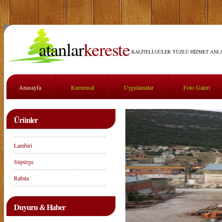
atanlar
kereste
KALİTELİ,GÜLER YÜZLÜ HİZMET ANLA
Anasayfa
Kurumsal
Uygulamalar
Foto Galeri
Ürünler
Lambiri
Süpürge
Rabıta
Duyuru & Haber